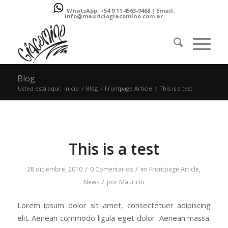
WhatsApp: +54 9 11 4563-9468 | Email:
info@mauriciogiacomino.com.ar
Blog
Usted está aquí:
Inicio
/
Blog
/
Frontpage Article
/
This is a test
This is a test
/
/
28 diciembre, 2010
0 Comentarios
en
Frontpage Article
,
/
News
por
Mauricio
Lorem ipsum dolor sit amet, consectetuer adipiscing
elit. Aenean commodo ligula eget dolor. Aenean massa.