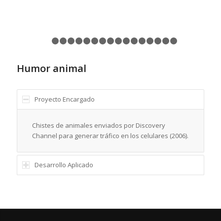
1
2
3
4
5
6
7
8
9
10
11
12
13
14
15
1
Humor animal
Proyecto Encargado
Chistes de animales enviados por Discovery
Channel para generar tráfico en los celulares (2006).
Desarrollo Aplicado