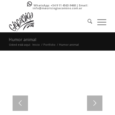
WhatsApp: +54 9 11 4563-9468 | Email:
info@mauriciogiacomino.com.ar
Humor animal
Usted está aquí:
Inicio
/
Portfolio
/
Humor animal